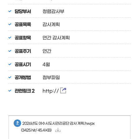
담당부서
청렴감사부
공표목록
감사계획
공표항목
연간 감사계획
공표주기
연간
공표시기
4월
공개방법
첨부파일
관련링크 2
http://
2026년도 여수시도시관리공단 감사 계획.hwpx
(3425 hit/ 45.4 KB)