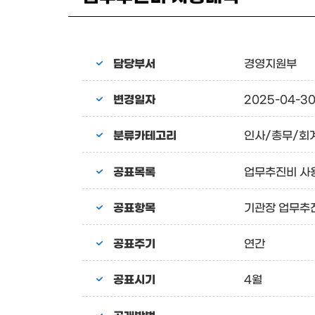
담당부서
경영지원부
변경일자
2025-04-3
분류카테고리
인사/총무/회
공표목록
업무추진비 사
공표항목
기관장 업무추
공표주기
연간
공표시기
4월
공개방법