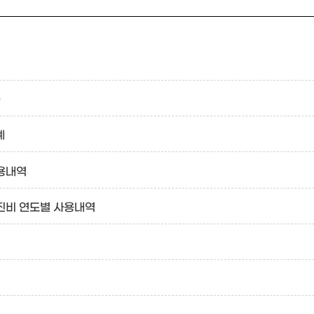
0
계
용내역
진비 연도별 사용내역