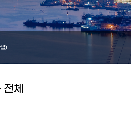
별)
-
전체