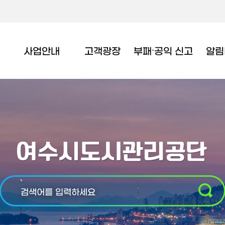
사업안내
고객광장
부패∙공익 신고
알림
`
검색어를 입력하세요