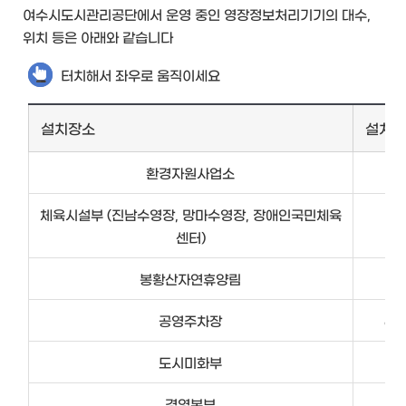
여수시도시관리공단에서 운영 중인 영장정보처리기기의 대수,
위치 등은 아래와 같습니다
터치해서 좌우로 움직이세요
설치장소
설치대
환경자원사업소
2
체육시설부
(진남수영장, 망마수영장, 장애인국민체육
3
센터)
봉황산자연휴양림
7
공영주차장
69
도시미화부
6
경영본부
3