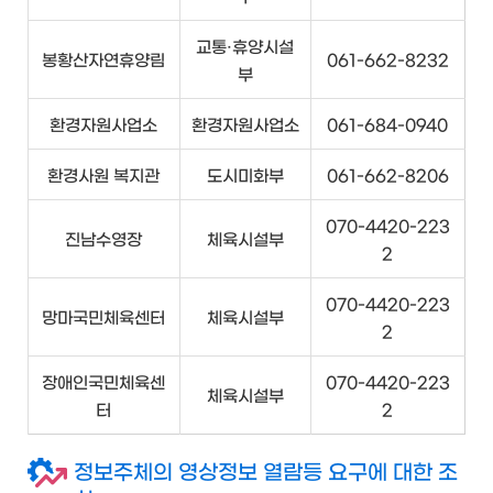
교통·휴양시설
봉황산자연휴양림
061-662-8232
부
환경자원사업소
환경자원사업소
061-684-0940
환경사원 복지관
도시미화부
061-662-8206
070-4420-223
진남수영장
체육시설부
2
070-4420-223
망마국민체육센터
체육시설부
2
장애인국민체육센
070-4420-223
체육시설부
터
2
정보주체의 영상정보 열람등 요구에 대한 조