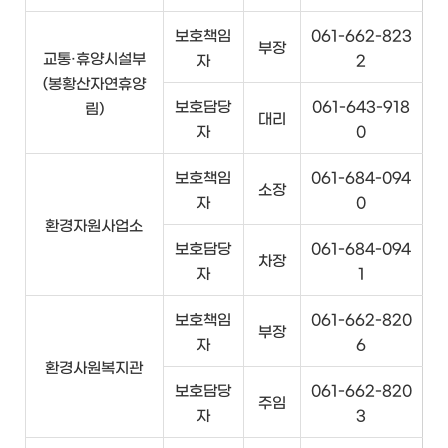
보호책임
061-662-823
부장
교통·휴양시설부
자
2
(봉황산자연휴양
보호담당
061-643-918
림)
대리
자
0
보호책임
061-684-094
소장
자
0
환경자원사업소
보호담당
061-684-094
차장
자
1
보호책임
061-662-820
부장
자
6
환경사원복지관
보호담당
061-662-820
주임
자
3