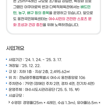
는 25m×4레인 규모로
초/중급 강습반, 특성화 프로
그램인 아쿠아로빅 반
과 다목적체육관에서는
배드민
턴, 농구, 배구 등의 종목
을 운영하고 있습니다.
앞으로
도 웅천국민체육센터는
여수시민의 건전한 스포츠 문
화 조성과 건강 증진
을 위해 노력하겠습니다.
사업개요
사업기간 : '24. 1. 24. ~ '25. 3. 17.
개장일 : '25. 12. 22.
규 모 : 지하 1층 · 지상 2층, 2,495.62㎡
위 치 : 전남광주통합특별시 여수시 웅천중앙로 106
주차면수 : 79면 (장애인 주차 2면, 경차 4면, 전기차 4면)
운영주체 : 여수시도시관리공단 ('25. 5. 15. 부)
시설규모 :
수영장: 경영풀(25m × 4레인, 수심 1.3m), 유아풀(6.5m ×