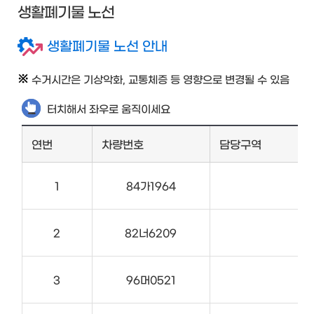
생활폐기물 노선
생활폐기물 노선 안내
수거시간은 기상악화, 교통체증 등 영향으로 변경될 수 있음
터치해서 좌우로 움직이세요
연번
차량번호
담당구역
1
84가1964
2
82너6209
3
96머0521