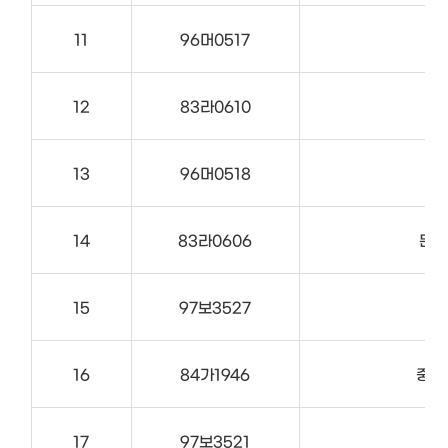
11
96머0517
12
83라0610
13
96머0518
14
83라0606
문수
15
97보3527
16
84가1946
중앙동
17
97보3521