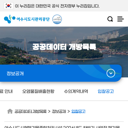
이 누리집은 대한민국 공식 전자정부 누리집입니다.
공공데이터 개방목록
정보공개
료 안내
오염물질배출현황
수의계약내역
입찰공고
>
>
공공데이터 개방목록
정보공개
입찰공고
여수시도시형폐기물종합처리시설 2026년도 하반기 사업장 폐기물