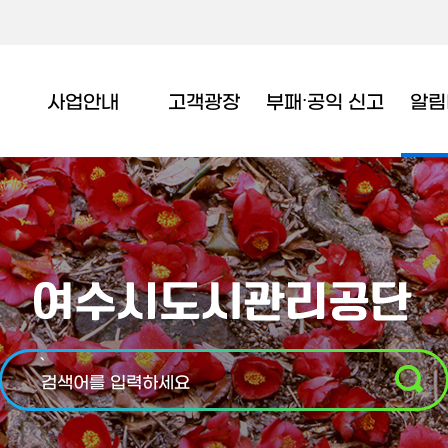
사업안내
고객광장
부패∙공익 신고
알림
`
검색어를 입력하세요