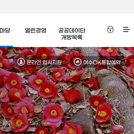
마당
열린경영
공공데이터
개방목록
온라인 입사지원
여수OK통합예약