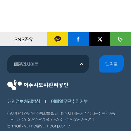
SNS공유
맨위로
패밀리사이트
개인정보처리방침
이메일무단수집거부
(59704) 전남광주통합특별시 여수시 여문2로 40(문수동), 2층
TEL : (061)662-8204 / FAX : (061)662-8221
E-mail : yumc@yumcorp.or.kr