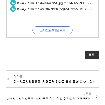
붙임4_사진대지1(소각시설유지보수).jpg
(291 hit/ 1.27 MB)
붙임4_사진대지2(소각시설유지보수).jpg
(290 hit/ 2.60 MB)
전체(Zip)다운로드
목록
이전글
여수시도시관리공단, 자매도서 하화도 꽃밭 조성 봉사… 섬박람회 성공 개최 힘 보태
다음글
여수시도시관리공단, 노사 공동 참여 청결 취약지역 현장점검 실시