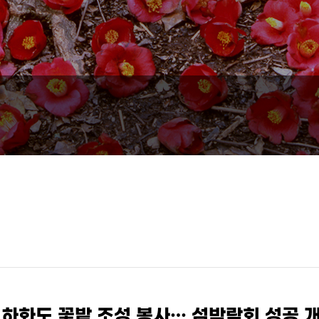
하화도 꽃밭 조성 봉사… 섬박람회 성공 개