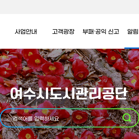
사업안내
고객광장
부패∙공익 신고
알림
`
검색어를 입력하세요