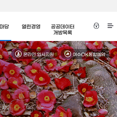
마당
열린경영
공공데이터
개방목록
온라인 입사지원
여수OK통합예약