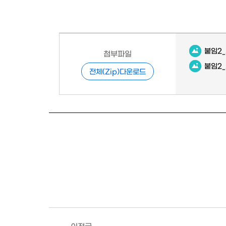
붙임2_
첨부파일
붙임2_
전체(Zip)다운로드
이전글