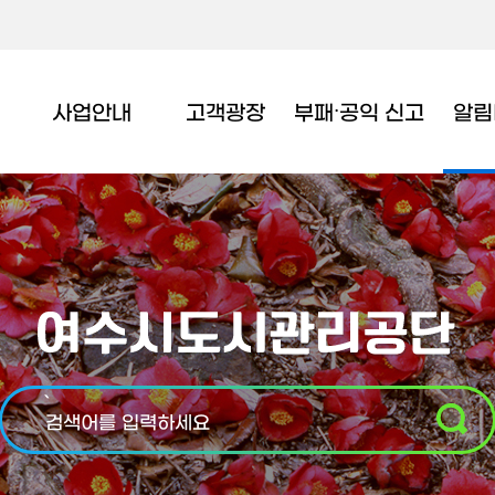
사업안내
고객광장
부패∙공익 신고
알림
`
검색어를 입력하세요