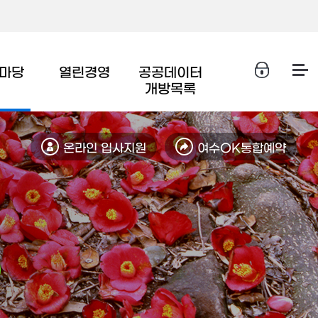
마당
열린경영
공공데이터
개방목록
온라인 입사지원
여수OK통합예약