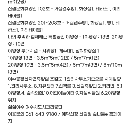
m²(12평)
산림문화휴양관 102호 - 거실겸주방1, 화장실1, 테라스1, 야외
테이블1
산림문화휴양관 201~208호 - 거실겸주방1, 화장실1, 방1, 테
라스1, 야외테이블1
나의 추억과 함께해준 특별공간 야영장 - 1야영장 : 13면, 2야영
장 : 10면
야영장 부대시설 - 샤워장1, 개수대1, 남여화장실 1
1야영장 13면 - 3.5m*5m(12면) / 5m*7m(1면)
2야영장 10면 - 3.5m*5m(4면) / 5m*7m(3면) / 8m*10m
(3면)
여수봉황산자연휴양림 조감도-1관리사무소기준으로 시계방향
1.관리사무소, 8.치유센터 7.산책로 3.산림휴양관 2.카라반, 5.1
야영장,4. 숲속의집,10.어린이놀이터 9.자생식물원 6.2야영장
위치
섬섬여수 여수시도시관리공단
이용문의 061-643-9180 / 예약신청 산림청 숲나들e 홈페이
지