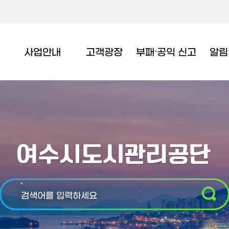
사업안내
고객광장
부패∙공익 신고
알림
`
검색어를 입력하세요